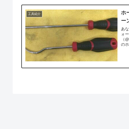
ホ
工具紹介
ー
あな
ォ
（@
のホ