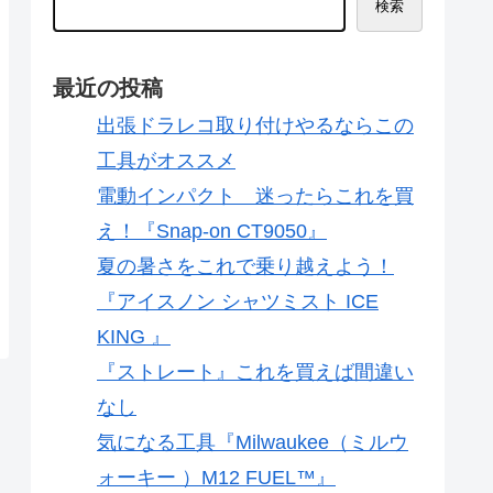
検索
最近の投稿
出張ドラレコ取り付けやるならこの
工具がオススメ
電動インパクト 迷ったらこれを買
え！『Snap-on CT9050』
夏の暑さをこれで乗り越えよう！
『アイスノン シャツミスト ICE
KING 』
『ストレート』これを買えば間違い
なし
気になる工具『Milwaukee（ミルウ
ォーキー ）M12 FUEL™』