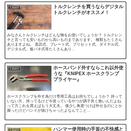
トルクレンチを買うならデジタル
工具紹介
トルクレンチがオススメ！
みなさんトルクレンチはどんな物をお使いでしょうか？ トルクレン
チと言っても安いものから高いものまであります。 種類もたくさん
ありますよね。 直読式、プレート式、プリセット式、ダイヤル式、
デジタル式、板バネ式等たくさんあり...
ホースバンド外すならこれ以外使
工具紹介
うな『KNIPEX ホースクランプ
プライヤー』
ホースクランプを外す為だけ専用工具はお持ちでしょうか？ 持って
いない方、持ってるけど今使っているやつが調子良く無いんだよね
って方これを買えばもう大丈夫。 後少し角度つけば外せるのにとか
握ったけどバンドが抜けちゃったよなんてこと...
ハンマー使用時の手首の不快感と
工具紹介