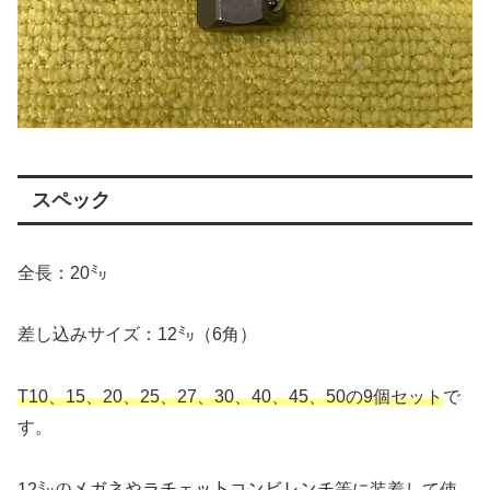
スペック
全長：20㍉
差し込みサイズ：12㍉（6角）
T10、15、20、25、27、30、40、45、50の9個セット
で
す。
12㍉のメガネやラチェットコンビレンチ等に装着して使