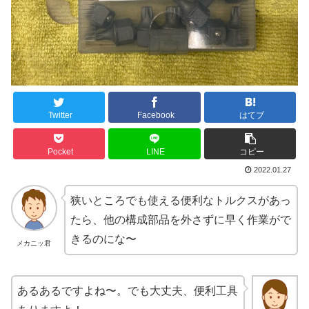
Twitter
Facebook
はてブ
Pocket
LINE
コピー
2022.01.27
狭いところでも使える便利なトルクスがあっ
たら、他の構成部品を外さずに早く作業がで
きるのにな〜
メカニッ君
あるあるですよね〜。でも大丈夫、便利工具