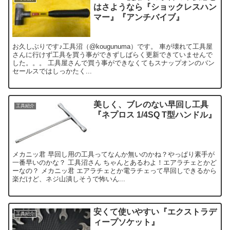
はさようなら『ショックレスハン
マー』『アンチバイブ』
お久しぶりです♪工具沼（@kougunuma）です。 車が壊れて工具屋
さんに行けず工具を買う事ができずしばらく更新できていませんで
した。。。 工具屋さんで買う事ができなくてもスナップオンのバン
セールスではしっかたく...
美しく、ブレのない早回し工具
工具紹介
『ネプロス 1/4SQ T型ハンドル』
メカニッ君 早回し用の工具ってなんか無いのかね？やっぱり素手が
一番早いのかな？ 工具沼さん ちゃんとあるわよ！エアラチェとかど
ーなの？ メカニッ君 エアラチェとか電ラチェって早回しできるから
楽だけど、ネジ山潰しそうで怖いん...
安くて使いやすい『エクストラデ
工具紹介
ィープソケット』